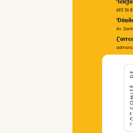
Teléf
693 36 8
Dónde
Av. Sant
Correo
admonci