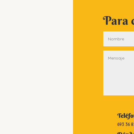
Para c
Teléf
693 36 8