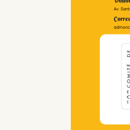
Dónde
Av. Sant
Correo
admonci