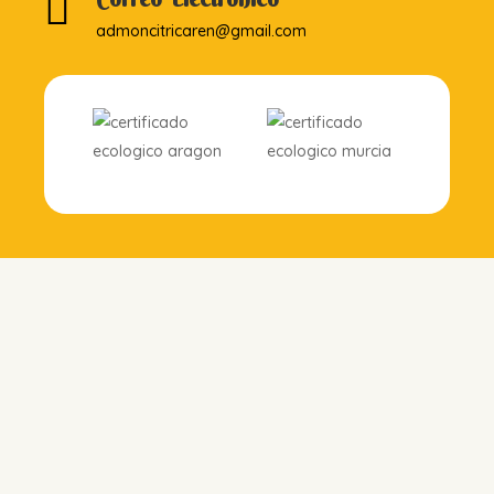

admoncitricaren@gmail.com