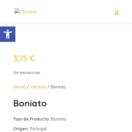
Abrir barra de herramientas
3,75
€
Sin existencias
tienda
/
Verdura
/ Boniato
Boniato
Tipo de Producto:
Boniato
Origen:
Portugal