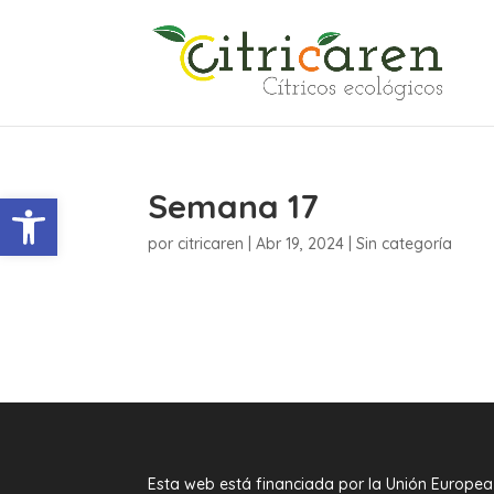
Semana 17
Abrir barra de herramientas
por
citricaren
|
Abr 19, 2024
| Sin categoría
Esta web está financiada por la Unión Europea